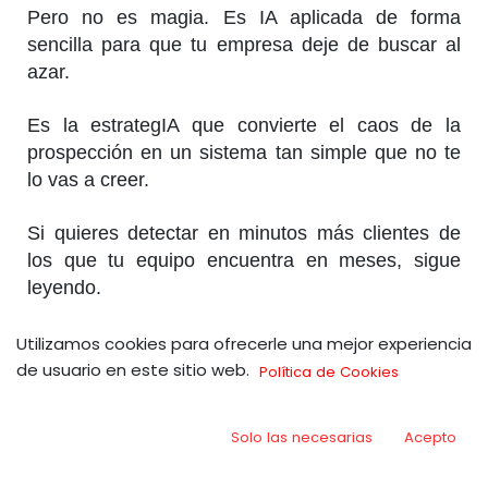
Pero no es magia. Es IA aplicada de forma
sencilla para que tu empresa deje de buscar al
azar.
Es la estrategIA que convierte el caos de la
prospección en un sistema tan simple que no te
lo vas a creer.
Si quieres detectar en minutos más clientes de
los que tu equipo encuentra en meses, sigue
leyendo.
Utilizamos cookies para ofrecerle una mejor experiencia
¿Cuánto tiempo lleva tu empresa
de usuario en este sitio web.
Política de Cookies
buscando clientes a ciegas?
Solo las necesarias
Acepto
Es verdad que esto siempre ha sido complejo y
costoso.