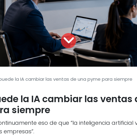
 negocio para que tus 
uede la IA cambiar las ventas de una pyme para siempre
Mª Angeles Alonso Irisarri
|
31620 Huarte - Navarra
de la IA cambiar las ventas 
34 848 48 08 69
contacto@estrategiaparaexporta
ra siempre
tinuamente eso de que “la inteligencia artificial 
as empresas”.