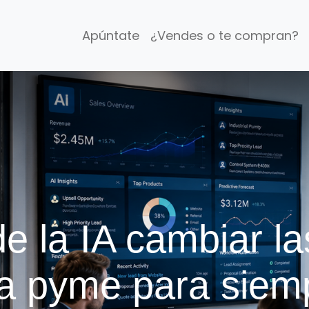
Apúntate
¿Vendes o te compran?
 la IA cambiar la
a pyme para siem