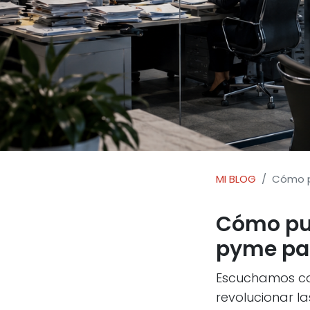
Pongo
alas
a tu
MI BLOG
Cómo p
Cómo pue
+
pyme pa
Escuchamos con
revolucionar l