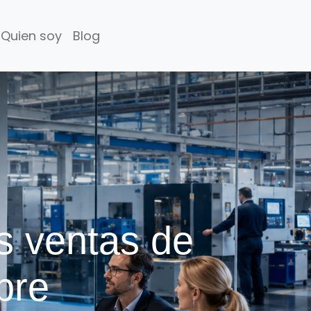
Quien soy
Blog
s ventas de
pre