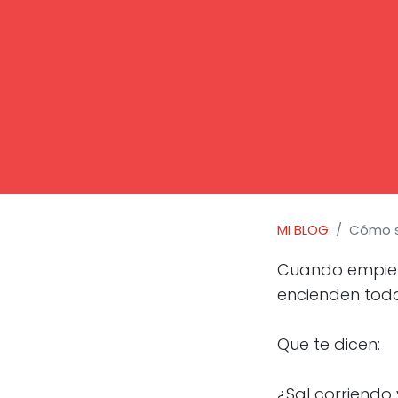
Pongo
alas
a tu
MI BLOG
Cómo sa
Cuando empieza
encienden toda
+
Que te dicen:
¿Sal corriendo 