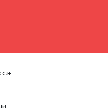
ventas despeguen
s que
r.com
ir!