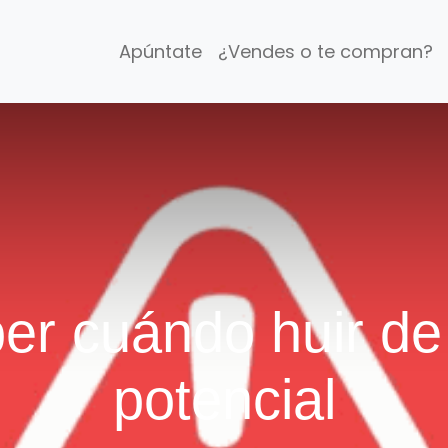
Apúntate
¿Vendes o te compran?
r cuándo huir de 
potencial