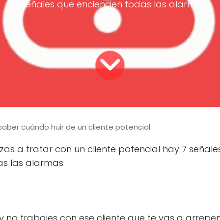
7 señales que encienden todas las alarmas
 negocio para que tus 
ber cuándo huir de un cliente potencial
Mª Angeles Alonso Irisarri
|
s a tratar con un cliente potencial hay 7 señale
31620 Huarte - Navarra
s las alarmas.
34 848 48 08 69
contacto@estrategiaparaexporta
y no trabajes con ese cliente que te vas a arrepent