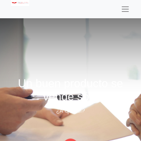
Un buen producto se
vende sólo
¿A que sí?